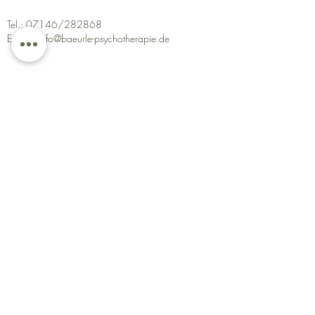
Tel.: 07146/282868
E-Mail:
info@baeurle-psychotherapie.de
Anfahrt
Die Praxis kann mit den Buslinien 402, 431 und
433 erreicht werden. Ausstieg ist die Haltestelle
"Wilhelmsplatz". Ansonsten ist auch eine Anfahrt mit
dem Auto möglich.
Parken
Die Praxis verfügt über einen Parkplatz, der sich
hinter dem Gebäude befindet. Es ist der vorletzte
Parkplatz in der Parkreihe. Alternativ kann Ihr Auto
auf dem Parkplatz beim Zipfelbach geparkt werden
(direkt an der Kreuzung Hochdorf Richtung
Poppenweiler).