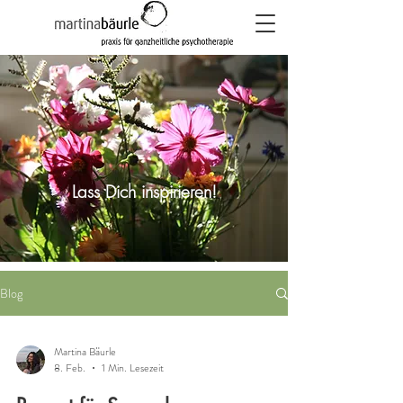
Lass Dich inspirieren!
Blog
Martina Bäurle
8. Feb.
1 Min. Lesezeit