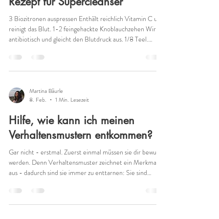
Rezept für Supercleanser
3 Biozitronen auspressen Enthält reichlich Vitamin C und
reinigt das Blut. 1-2 feingehackte Knoblauchzehen Wirkt
antibiotisch und gleicht den Blutdruck aus. 1/8 Teel.
Cayennepfeffer Enthält viel Vitamin A und steigert die
Zirkulation. 1-2 Essl. Ahornsyrup Enthält Vitamine,
Mineralien und ist gut für den Blutzucker. Alle Zutaten im
Verhältnis 1:3 mit einem guten Wasser vermengen.
Enjoy!
Martina Bäurle
8. Feb.
1 Min. Lesezeit
Hilfe, wie kann ich meinen
Verhaltensmustern entkommen?
Gar nicht - erstmal. Zuerst einmal müssen sie dir bewusst
werden. Denn Verhaltensmuster zeichnet ein Merkmal
aus - dadurch sind sie immer zu enttarnen: Sie sind
verdammt schnell. Und weil sie so schnell sind, kannst du
sie nicht erkennen, sondern identifizierst dich mit ihnen.
Du glaubst fest daran, dass das du bist. Bist du aber nicht.
Du bist viel mehr als deine Verhaltensmuster, die in der