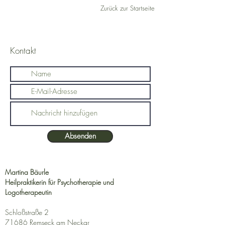
Kindheit angelegt und Jahr für Jahr vertieft wurden. Sie
Zurück zur Startseite
bilden und verstärken sich
Kontakt
Absenden
Martina Bäurle
Heilpraktikerin für Psychotherapie und
Logotherapeutin
Schloßstraße 2
71686 Remseck am Neckar