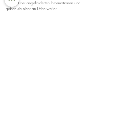
Versand der angeforderten Informationen und
geben sie nicht an Dritte weiter.
Die erteilte Einwilligung zur Speicherung der
Daten, der E-Mail-Adresse sowie deren Nutzung
zum Versand des Newsletters können Sie
jederzeit widerrufen, etwa über den
„Austragen“-Link im Newsletter.
Zurück zur Startseite
Kontakt