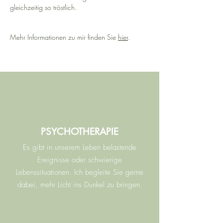
gleichzeitig so tröstlich.
Mehr Informationen zu mir finden Sie
hier
.
PSYCHOTHERAPIE
Es gibt in unserem Leben belastende
Ereignisse oder schwierige
Lebenssituationen. Ich begleite Sie gerne
dabei, mehr Licht ins Dunkel zu bringen.